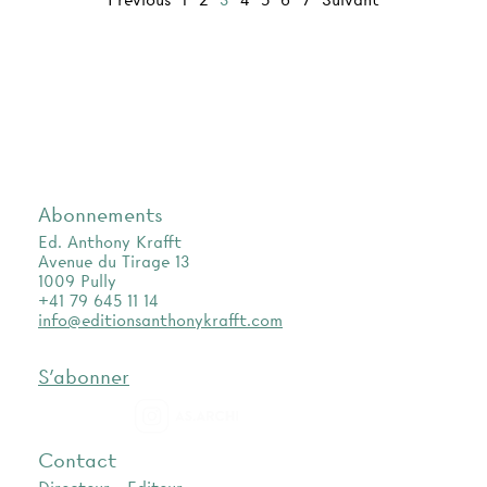
Previous
1
2
3
4
5
6
7
Suivant
Abonnements
Ed. Anthony Krafft
Avenue du Tirage 13
1009 Pully
+41 79 645 11 14
info@editionsanthonykrafft.com
S'abonner
as.archi
Contact