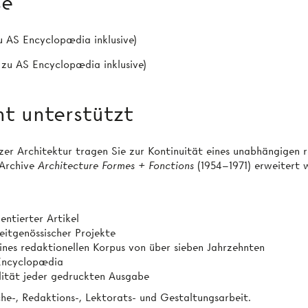
se
u AS Encyclopædia inklusive)
 zu AS Encyclopædia inklusive)
t unterstützt
 Architektur tragen Sie zur Kontinuität eines unabhängigen re
 Archive
Architecture Formes + Fonctions
(1954–1971) erweitert 
entierter Artikel
eitgenössischer Projekte
ines redaktionellen Korpus von über sieben Jahrzehnten
 Encyclopædia
lität jeder gedruckten Ausgabe
he-, Redaktions-, Lektorats- und Gestaltungsarbeit.