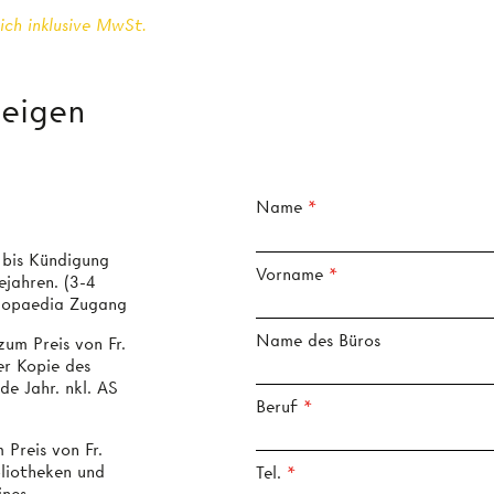
ich inklusive MwSt.
zeigen
Name
 bis Kündigung
Vorname
ejahren. (3-4
clopaedia Zugang
Name des Büros
um Preis von Fr.
er Kopie des
de Jahr. nkl. AS
Beruf
ibliotheken und
Tel.
ines