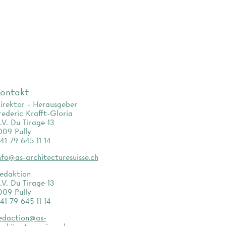
ontakt
irektor - Herausgeber
rederic Krafft-Gloria
.V. Du Tirage 13
009 Pully
41 79 645 11 14
nfo@as-architecturesuisse.ch
edaktion
.V. Du Tirage 13
009 Pully
41 79 645 11 14
edaction@as-