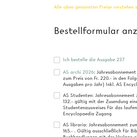
Alle oben genannten Preise verstehen s
Bestellformular an
Ich bestelle die Ausgabe 237
AS archi 2026
: Jahresabonnement
zum Preis von Fr. 220.- in den Folg
Ausgaben pro Jahr) Inkl. AS Ency
AS Studenten
: Jahresabonnement z
132.- gültig mit der Zusendung ein
Studentenausweises für das laufen
Encyclopaedia Zugang
AS libraria
: Jahresabonnement zum Preis von Fr.
165.- . Gültig ausschließlich für B
Buchhandlungen mit der Vorlage e