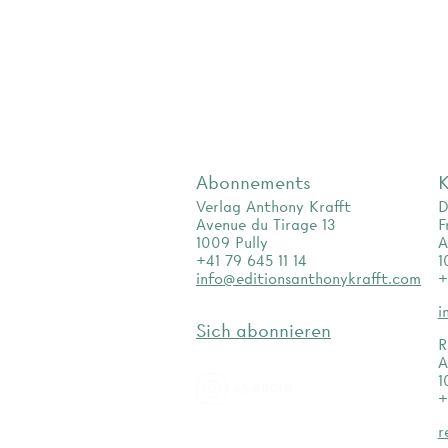
Abonnements
K
Verlag Anthony Krafft
D
Avenue du Tirage 13
F
1009 Pully
A
+41 79 645 11 14
1
info@editionsanthonykrafft.com
+
i
Sich abonnieren
R
A
1
+
as.archi
r