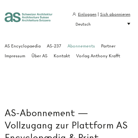
Einloggen
|
Sich abonnieren
Deutsch
Architecture Suisse
AS Encyclopaedia
AS-237
Abonnements
Partner
Impressum
Über AS
Kontakt
Vorlag Anthony Krafft
AS-Abonnement —
Vollzugang zur Plattform AS
Encyclopædia & Print-