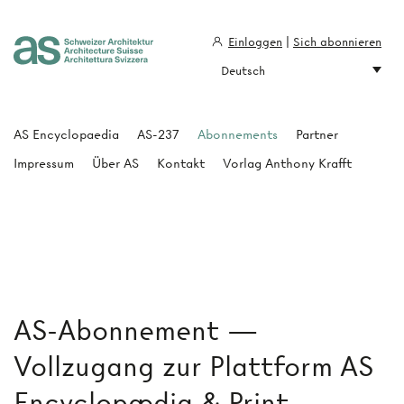
Einloggen
|
Sich abonnieren
Deutsch
Architecture Suisse
AS Encyclopaedia
AS-237
Abonnements
Partner
Impressum
Über AS
Kontakt
Vorlag Anthony Krafft
AS-Abonnement —
Vollzugang zur Plattform AS
Encyclopædia & Print-