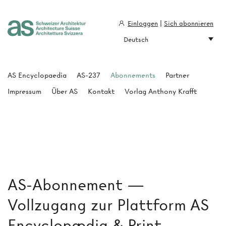
Einloggen
|
Sich abonnieren
Deutsch
Architecture Suisse
AS Encyclopaedia
AS-237
Abonnements
Partner
Impressum
Über AS
Kontakt
Vorlag Anthony Krafft
AS-Abonnement —
Vollzugang zur Plattform AS
Encyclopædia & Print-