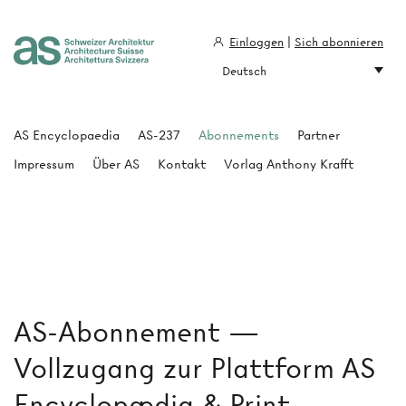
Einloggen
|
Sich abonnieren
Deutsch
Architecture Suisse
AS Encyclopaedia
AS-237
Abonnements
Partner
Impressum
Über AS
Kontakt
Vorlag Anthony Krafft
AS-Abonnement —
Vollzugang zur Plattform AS
Encyclopædia & Print-