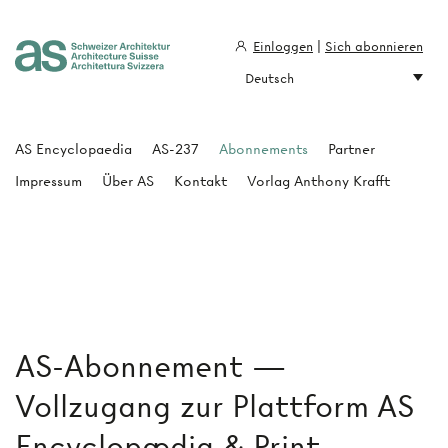
Einloggen
|
Sich abonnieren
Deutsch
Architecture Suisse
AS Encyclopaedia
AS-237
Abonnements
Partner
Impressum
Über AS
Kontakt
Vorlag Anthony Krafft
AS-Abonnement —
Vollzugang zur Plattform AS
Encyclopædia & Print-