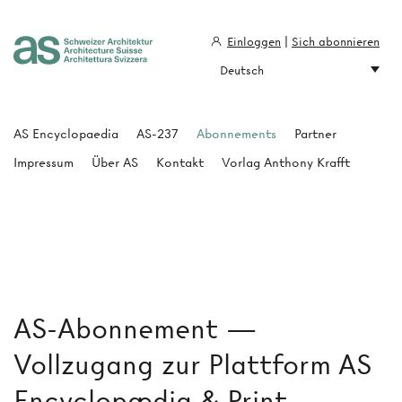
Einloggen
|
Sich abonnieren
Deutsch
Architecture Suisse
AS Encyclopaedia
AS-237
Abonnements
Partner
Impressum
Über AS
Kontakt
Vorlag Anthony Krafft
AS-Abonnement —
Vollzugang zur Plattform AS
Encyclopædia & Print-