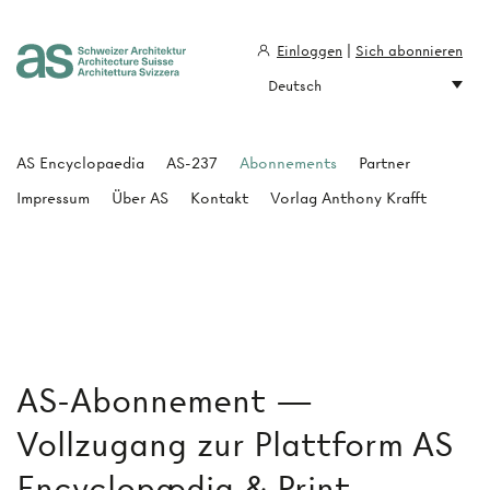
Einloggen
|
Sich abonnieren
Deutsch
Architecture Suisse
AS Encyclopaedia
AS-237
Abonnements
Partner
Impressum
Über AS
Kontakt
Vorlag Anthony Krafft
AS-Abonnement —
Vollzugang zur Plattform AS
Encyclopædia & Print-