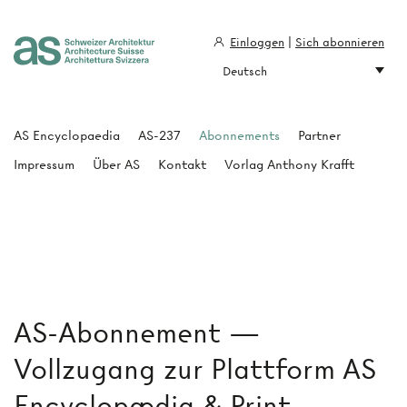
Einloggen
|
Sich abonnieren
Deutsch
Architecture Suisse
AS Encyclopaedia
AS-237
Abonnements
Partner
Impressum
Über AS
Kontakt
Vorlag Anthony Krafft
AS-Abonnement —
Vollzugang zur Plattform AS
Encyclopædia & Print-