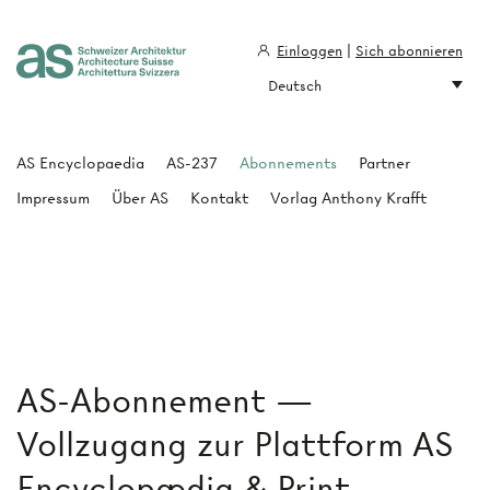
Einloggen
|
Sich abonnieren
Deutsch
Architecture Suisse
AS Encyclopaedia
AS-237
Abonnements
Partner
Impressum
Über AS
Kontakt
Vorlag Anthony Krafft
AS-Abonnement —
Vollzugang zur Plattform AS
Encyclopædia & Print-