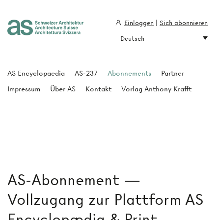
Einloggen
|
Sich abonnieren
Deutsch
Architecture Suisse
AS Encyclopaedia
AS-237
Abonnements
Partner
Impressum
Über AS
Kontakt
Vorlag Anthony Krafft
AS-Abonnement —
Vollzugang zur Plattform AS
Encyclopædia & Print-