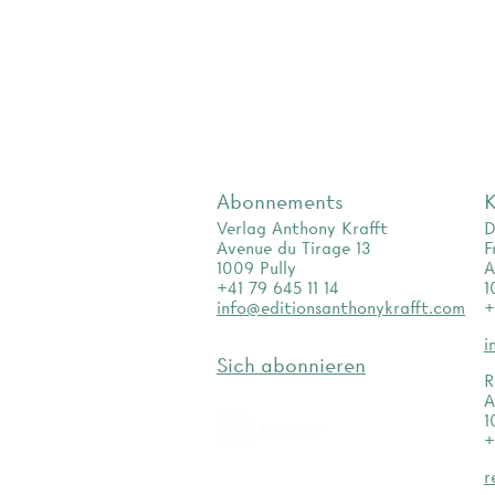
Abonnements
K
Verlag Anthony Krafft
D
Avenue du Tirage 13
F
1009 Pully
A
+41 79 645 11 14
1
info@editionsanthonykrafft.com
+
i
Sich abonnieren
R
A
1
+
as.archi
r