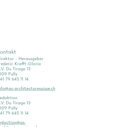
ontakt
irektor - Herausgeber
rederic Krafft-Gloria
.V. Du Tirage 13
009 Pully
41 79 645 11 14
nfo@as-architecturesuisse.ch
edaktion
.V. Du Tirage 13
009 Pully
41 79 645 11 14
edaction@as-