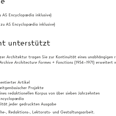
se
u AS Encyclopædia inklusive)
 zu AS Encyclopædia inklusive)
t unterstützt
 Architektur tragen Sie zur Kontinuität eines unabhängigen re
 Archive
Architecture Formes + Fonctions
(1954–1971) erweitert 
entierter Artikel
eitgenössischer Projekte
ines redaktionellen Korpus von über sieben Jahrzehnten
 Encyclopædia
lität jeder gedruckten Ausgabe
he-, Redaktions-, Lektorats- und Gestaltungsarbeit.