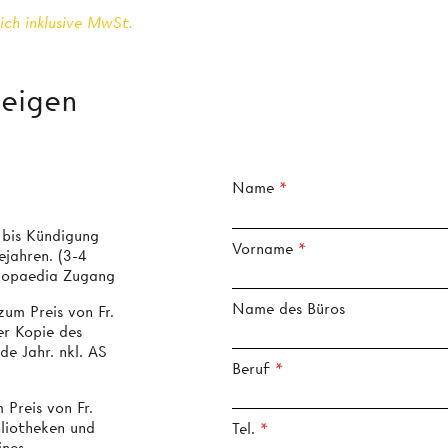
ich inklusive MwSt.
zeigen
Name
 bis Kündigung
Vorname
ejahren. (3-4
clopaedia Zugang
Name des Büros
um Preis von Fr.
er Kopie des
de Jahr. nkl. AS
Beruf
ibliotheken und
Tel.
ines