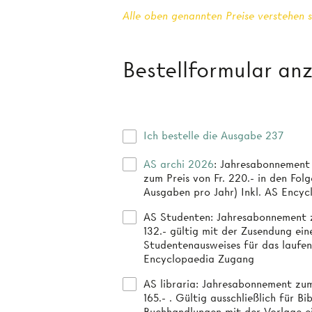
Alle oben genannten Preise verstehen s
Bestellformular an
Ich bestelle die Ausgabe 237
AS archi 2026
: Jahresabonnement
zum Preis von Fr. 220.- in den Folg
Ausgaben pro Jahr) Inkl. AS Ency
AS Studenten
: Jahresabonnement z
132.- gültig mit der Zusendung ein
Studentenausweises für das laufen
Encyclopaedia Zugang
AS libraria
: Jahresabonnement zum Preis von Fr.
165.- . Gültig ausschließlich für B
Buchhandlungen mit der Vorlage e