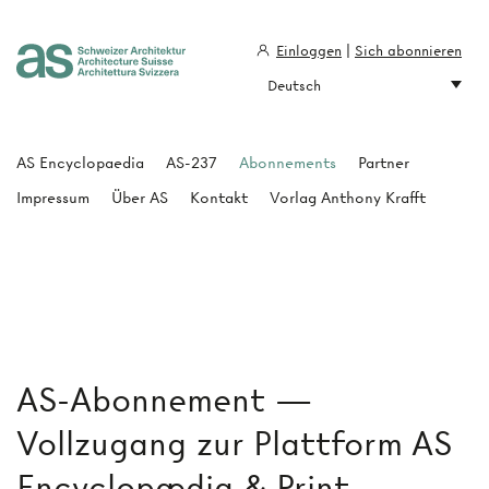
Einloggen
|
Sich abonnieren
Deutsch
Architecture Suisse
AS Encyclopaedia
AS-237
Abonnements
Partner
Impressum
Über AS
Kontakt
Vorlag Anthony Krafft
AS-Abonnement —
Vollzugang zur Plattform AS
Encyclopædia & Print-