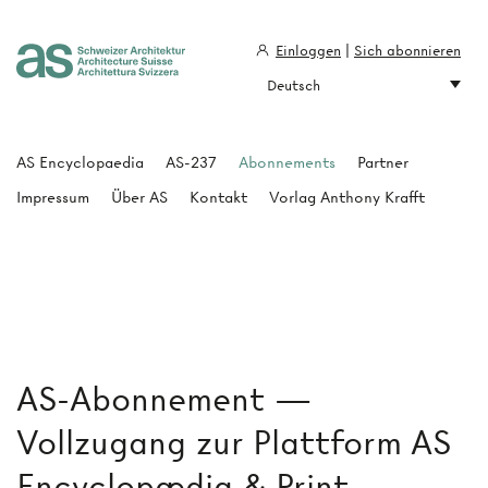
Einloggen
|
Sich abonnieren
Deutsch
Architecture Suisse
AS Encyclopaedia
AS-237
Abonnements
Partner
Impressum
Über AS
Kontakt
Vorlag Anthony Krafft
AS-Abonnement —
Vollzugang zur Plattform AS
Encyclopædia & Print-