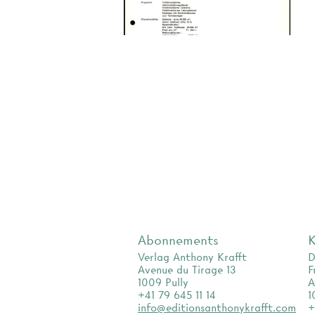
Abonnements
K
Verlag Anthony Krafft
D
Avenue du Tirage 13
F
1009 Pully
A
+41 79 645 11 14
1
info@editionsanthonykrafft.com
+