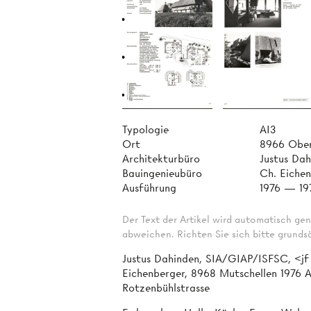
Typologie
AI3
Ort
8966 Ober
Architekturbüro
Justus Da
Bauingenieubüro
Ch. Eiche
Ausführung
1976 — 19
Der Text der Artikel wird automatisch gen
abweichen. Richten Sie sich bitte grundsä
Justus Dahinden, SIA/GIAP/ISFSC, <jf 
Eichenberger, 8968 Mutschellen 1976 A
Rotzenbühlstrasse