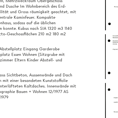
hnen, Mehrzweckraum Obergeschoss
und Dusche Im Wohnbereich des Erd­
lität und Gross­ räumigkeit geachtet, mit
entrale Kaminfeuer. Kompakte
haus, sodass auf die üblichen
en konnte. Kubus nach SIA 1320 m3 1140
tto-Geschossflächen 210 m2 180 m2
Abstellplatz Eingang Garderobe
platz Essen Wohnen (Sitzgrube mit
immer Eltern Kinder Abstell- und
hoss Sichtbeton, Aussenwände und Dach
n mit einer besandeten Kunststoffolie
interlüfteten Kaltdaches. Innenwände mit
liographie Bauen + Wohnen 12/1977 AS
 1979