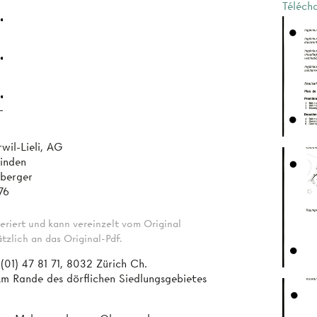
Téléch
wil-Lieli, AG
hinden
nberger
76
eriert und kann vereinzelt vom Original
tzlich an das Original-Pdf.
(01) 47 81 71, 8032 Zürich Ch.
m Rande des dörflichen Siedlungsgebietes