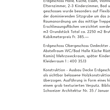
Erdgeschoss Halle, Küche, Essen, Wo
Elternzimmer, 2-3 Kinderzimmer, Bad 
geschosses wurde besonders auf Flexibi
der dominierenden Sitzgrube um das z
Raumanordnung um das mittige Treppen
Erschliessungsflächen verzichtet werd
m3 Grundstück Total ca. 2250 m2 Bru
Kubikmeterpreis Fr. 385.—
Erdgeschoss Obergeschoss Gedeckter 
Abstellraum WC/Bad Halle Küche Rüst
Kamin) Mehrzweckraum, später Kinderz
Kleiderraum 1 : 400 35.13
Konstruktion - Ausbau Decke Erdgesc
als sichtbar belassene Holzkonstruktio
überzogen. Ausführung in Form eines h
einem grob texturierten Verputz. Bib
Schweizer Architektur Nr. 35 / Januar