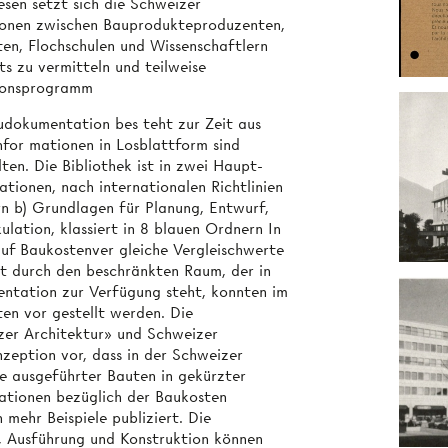
sen setzt sich die Schweizer
ionen zwischen Bauprodukteproduzenten,
en, Flochschulen und Wissenschaftlern
ts zu vermitteln und teilweise
tionsprogramm
okumentation bes­ teht zur Zeit aus
nfor­ mationen in Losblattform sind
en. Die Bibliothek ist in zwei Haupt­
tionen, nach internationalen Richtlinien
ern b) Grundlagen für Planung, Entwurf,
lation, klassiert in 8 blauen Ordnern In
f Baukostenver­ gleiche Vergleischwerte
gt durch den beschränkten Raum, der in
ntation zur Verfügung steht, konnten im
en vor­ gestellt werden. Die
zer Architektur» und Schweizer
zeption vor, dass in der Schweizer
e ausgeführter Bauten in gekürzter
mationen bezüglich der Baukosten
mehr Beispiele publiziert. Die
g, Ausführung und Konstruktion können