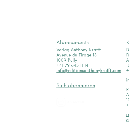
Abonnements
K
Verlag Anthony Krafft
D
Avenue du Tirage 13
F
1009 Pully
A
+41 79 645 11 14
1
info@editionsanthonykrafft.com
+
i
Sich abonnieren
R
A
1
+
as.archi
r
a