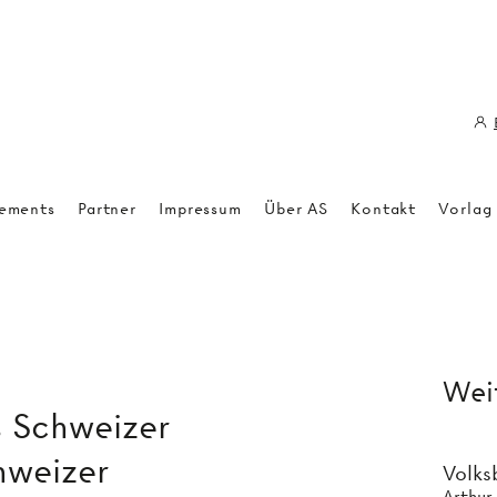
ements
Partner
Impressum
Über AS
Kontakt
Vorlag
Weit
 Schweizer
hweizer
Volks