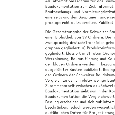
Als Informationszentrum für das Bauwe
Baudokumentation zum Ziel, Informat
Bauforschungs- und Normierungsintitut
einerseits und den Bauplanern andersei
praxisgerecht aufzubereiten. Publika
Die Gesamtausgabe der Schweizer Baud
einer Bibliothek von 39 Ordnern. Die I
zweisprachig deutsch/französich gehalt
gruppen gegliedert: a) Produkteinforma
gegliedert, klassiert in 31 roten Ordn
Werkplanung, Bauaus­ führung und Kalku
den blauen Ordnern werden in bezug au
ausgeführter Bauten publiziert. Bedin
den Ordnern der Schweizer Baudokume
Vergleich zu as nur relativ wenige Baut
Zusammenarbeit zwischen as «Schwei­ 
Baudokumentation sieht nun in der Kon
Baudokumen­ tation die Vergleichswert
Fassung erscheinen und sich auf Infor
beschränken, jedoch werden wesentlich 
ausführlichen Daten für Pro­ jektierun