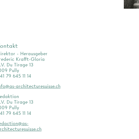
ontakt
irektor - Herausgeber
rederic Krafft-Gloria
.V. Du Tirage 13
009 Pully
41 79 645 11 14
nfo@as-architecturesuisse.ch
edaktion
.V. Du Tirage 13
009 Pully
41 79 645 11 14
edaction@as-
rchitecturesuisse.ch