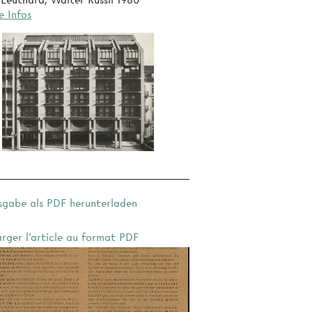
 Leuthard, Walter Rüssli 1980
e Infos
sgabe als PDF herunterladen
arger l'article au format PDF