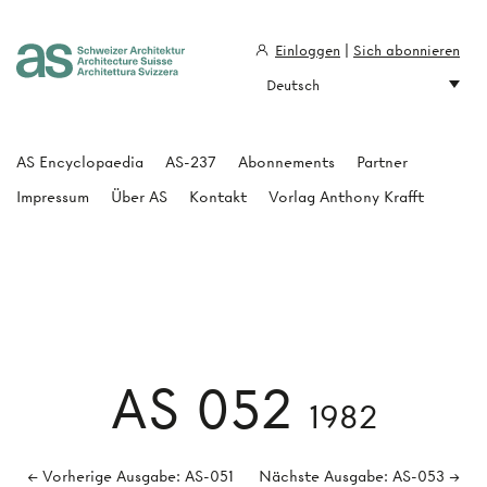
Einloggen
|
Sich abonnieren
Deutsch
Architecture Suisse
AS Encyclopaedia
AS-237
Abonnements
Partner
Impressum
Über AS
Kontakt
Vorlag Anthony Krafft
AS 052
1982
← Vorherige Ausgabe: AS-051
Nächste Ausgabe: AS-053 →