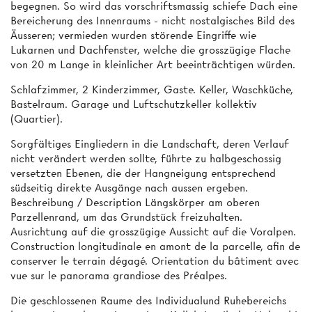
begegnen. So wird das vorschriftsmassig schiefe Dach eine
Bereicherung des Innenraums - nicht nostalgisches Bild des
Äusseren; vermieden wurden störende Eingriffe wie
Lukarnen und Dachfenster, welche die grosszügige Flache
von 20 m Lange in kleinlicher Art beeinträchtigen würden.
Schlafzimmer, 2 Kinderzimmer, Gaste. Keller, Waschküche,
Bastelraum. Garage und Luftschutzkeller kollektiv
(Quartier).
Sorgfältiges Eingliedern in die Landschaft, deren Verlauf
nicht verändert werden sollte, führte zu halbgeschossig
versetzten Ebenen, die der Hangneigung entsprechend
südseitig direkte Ausgänge nach aussen ergeben.
Beschreibung / Description Längskörper am oberen
Parzellenrand, um das Grundstück freizuhalten.
Ausrichtung auf die grosszügige Aussicht auf die Voralpen.
Construction longitudinale en amont de la parcelle, afin de
conserver le terrain dégagé. Orientation du bâtiment avec
vue sur le panorama grandiose des Préalpes.
Die geschlossenen Raume des Individualund Ruhebereichs