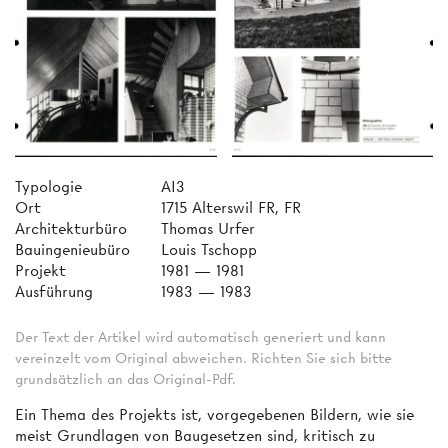
Typologie
AI3
Ort
1715 Alterswil FR, FR
Architekturbüro
Thomas Urfer
Bauingenieubüro
Louis Tschopp
Projekt
1981 — 1981
Ausführung
1983 — 1983
Der Text der Artikel wird automatisch generiert und kann
vereinzelt vom Original abweichen. Richten Sie sich bitte
grundsätzlich an das Original-Pdf.
Ein Thema des Projekts ist, vorgegebenen Bildern, wie sie
meist Grundlagen von Baugesetzen sind, kritisch zu