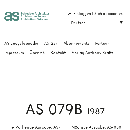
Einloggen
|
Sich abonnieren
Deutsch
Architecture Suisse
AS Encyclopaedia
AS-237
Abonnements
Partner
Impressum
Über AS
Kontakt
Vorlag Anthony Krafft
AS 079B
1987
← Vorherige Ausgabe: AS-
Nächste Ausgabe: AS-080