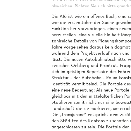
abweichen. Richten Sie sich bitte grundsä
Die A16 ist wie ein offenes Buch, eine
wie die ersten Jahre der Suche gewid
Funktion her­ vorzubringen, einen neu
herzustellen, eine visuelle Ein­ heit län
zahlreiche Details von Planungskompon
Jahre vorge­ sehen daraus kein dogmat
während dem Projektverlauf nach und n
lässt. Die neuen Autobahnabschnitte 
zwischen Oelsberg und Prontrut. Frapp
sich im geistigen Repertoire des Fahre
Struktur - der Autobahn - Raum konstr
Identität vermit­ telnd. Die Portale de
eine neue Bedeutung: Als neue Portale 
gleichbar mit den mittelalterlichen Po
etablieren somit nicht nur eine bewus
Landschaft die sie markieren, sie erric
Die „Transjurane" entspricht dem zusä
den Städ­ ten des Kantons zu schaffen
angeschlossen zu sein. Die Portale de