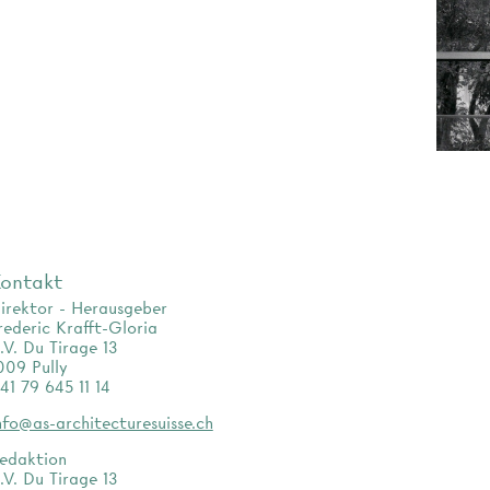
ontakt
irektor - Herausgeber
rederic Krafft-Gloria
.V. Du Tirage 13
009 Pully
41 79 645 11 14
nfo@as-architecturesuisse.ch
edaktion
.V. Du Tirage 13