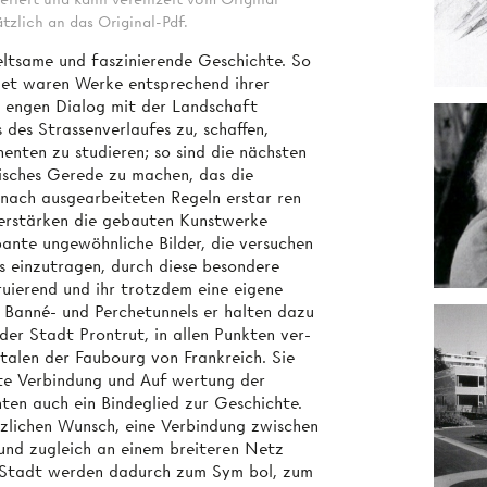
tzlich an das Original-Pdf.
 seltsame und faszinierende Geschichte. So
met waren Werke entsprechend ihrer
en engen Dialog mit der Landschaft
gs des Strassenverlaufes zu, schaffen,
enten zu studieren; so sind die nächsten
isches Gerede zu machen, das die
ach ausgearbeiteten Regeln erstar­ ren
verstärken die gebauten Kunstwerke
ante ungewöhnliche Bilder, die versuchen
rs einzutragen, durch diese besondere
uierend und ihr trotzdem eine eigene
s Banné- und Perchetunnels er­ halten dazu
der Stadt Prontrut, in allen Punkten ver­
rtalen der Faubourg von Frankreich. Sie
ste Verbindung und Auf­ wertung der
hten auch ein Bindeglied zur Geschichte.
tzlichen Wunsch, eine Verbindung zwischen
 und zugleich an einem breiteren Netz
r Stadt werden dadurch zum Sym­ bol, zum