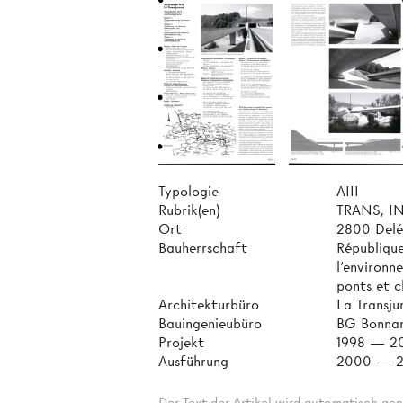
Typologie
AIII
Rubrik(en)
TRANS, I
Ort
2800 Delé
Bauherrschaft
Républiqu
l'environn
ponts et c
Architekturbüro
La Transju
Bauingenieubüro
BG Bonnar
Projekt
1998 — 2
Ausführung
2000 — 
Der Text der Artikel wird automatisch gen