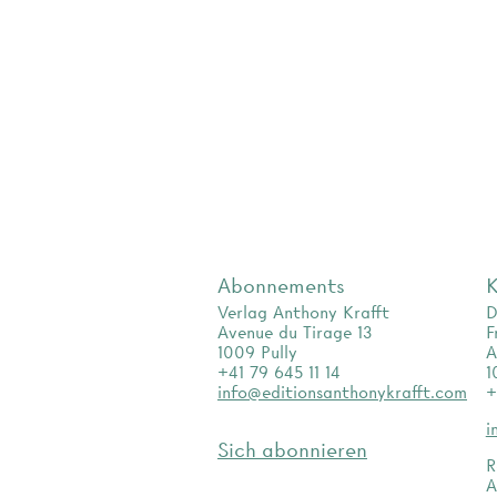
Abonnements
K
Verlag Anthony Krafft
D
Avenue du Tirage 13
F
1009 Pully
A
+41 79 645 11 14
1
info@editionsanthonykrafft.com
+
i
Sich abonnieren
R
A