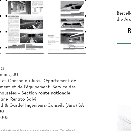
Bestel
die Ar
B
NG
mont, JU
e et Canton du Jura, Département de
ement et de l'équipement, Service des
haussées - Section route nationale
rane, Renato Salvi
d & Gardel Ingénieurs-Conseils (Jura) SA
001
2005
eriert und kann vereinzelt vom Original