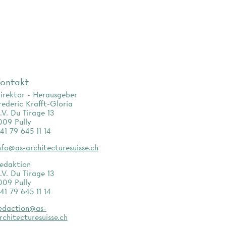
ontakt
irektor - Herausgeber
rederic Krafft-Gloria
.V. Du Tirage 13
009 Pully
41 79 645 11 14
nfo@as-architecturesuisse.ch
edaktion
.V. Du Tirage 13
009 Pully
41 79 645 11 14
edaction@as-
rchitecturesuisse.ch