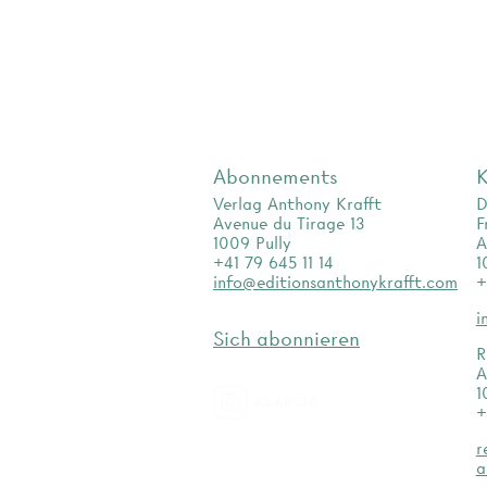
Abonnements
K
Verlag Anthony Krafft
D
Avenue du Tirage 13
F
1009 Pully
A
+41 79 645 11 14
1
info@editionsanthonykrafft.com
+
i
Sich abonnieren
R
A
1
+
as.archi
r
a