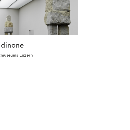
ndinone
stmuseums Luzern