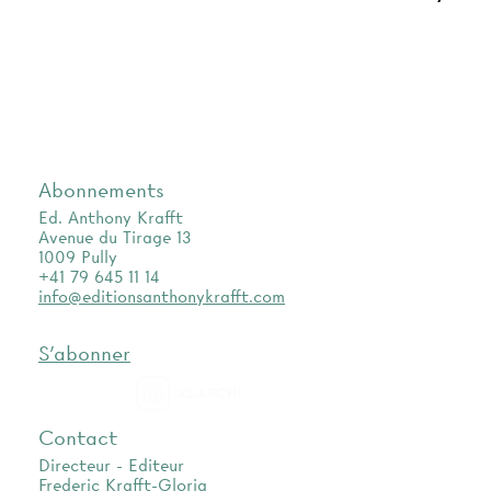
Abonnements
Ed. Anthony Krafft
Avenue du Tirage 13
1009 Pully
+41 79 645 11 14
info@editionsanthonykrafft.com
S'abonner
as.archi
Contact
Directeur - Editeur
Frederic Krafft-Gloria