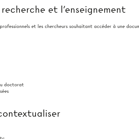
a recherche et l’enseignement
rofessionnels et les chercheurs souhaitant accéder à une docum
ou doctorat
isées
 contextualiser
tc.