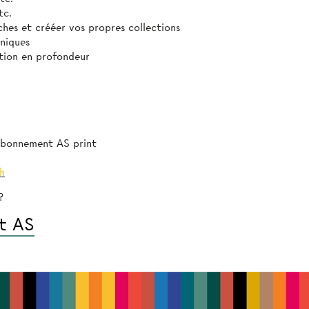
tc.
es et crééer vos propres collections
niques
tion en profondeur
’abonnement AS print
h
?
t AS