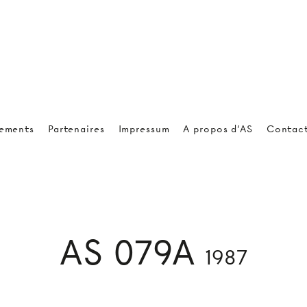
ements
Partenaires
Impressum
A propos d'AS
Contac
AS 079A
1987