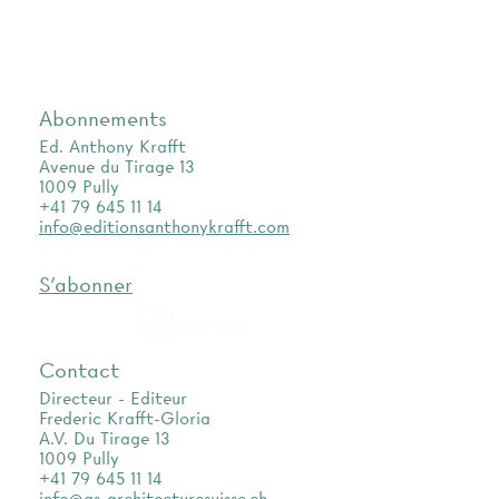
Abonnements
Ed. Anthony Krafft
Avenue du Tirage 13
1009 Pully
+41 79 645 11 14
info@editionsanthonykrafft.com
S'abonner
as.archi
Contact
Directeur - Editeur
Frederic Krafft-Gloria
A.V. Du Tirage 13
1009 Pully
+41 79 645 11 14
info@as-architecturesuisse.ch