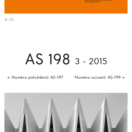
© AS
AS 198
3 - 2015
← Numéro précédent: AS-197
Numéro suivant: AS-199 →