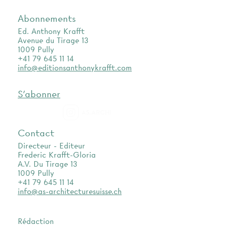
Abonnements
Ed. Anthony Krafft
Avenue du Tirage 13
1009 Pully
+41 79 645 11 14
info@editionsanthonykrafft.com
S'abonner
as.archi
Contact
Directeur - Editeur
Frederic Krafft-Gloria
A.V. Du Tirage 13
1009 Pully
+41 79 645 11 14
info@as-architecturesuisse.ch
Rédaction