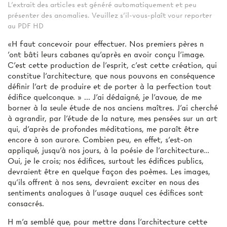
L'extrait des articles est généré automatiquement et peu
présenter des anomalies. Veuillez s'il-vous-plaît vour reporter
au PDF HD
«H faut concevoir pour effectuer. Nos premiers pères n
'ont bâti leurs cabanes qu'après en avoir conçu l'image.
C'est cette production de l'esprit, c'est cette création, qui
constitue l'architecture, que nous pouvons en conséquence
définir l'art de produire et de porter à la perfection tout
édifice quelconque. » ... J'ai dédaigné, je l'avoue, de me
borner à la seule étude de nos anciens maîtres. J'ai cherché
à agrandir, par l'étude de la nature, mes pensées sur un art
qui, d'après de profondes méditations, me paraît être
encore à son aurore. Combien peu, en effet, s'est-on
appliqué, jusqu'à nos jours, à la poésie de l'architecture...
Oui, je le crois; nos édifices, surtout les édifices publics,
devraient être en quelque façon des poèmes. Les images,
qu'ils offrent à nos sens, devraient exciter en nous des
sentiments analogues à l'usage auquel ces édifices sont
consacrés.
H m'a semblé que, pour mettre dans l'architecture cette