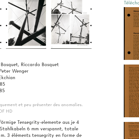
Téléch
 Bosquet, Riccardo Bosquet
 Peter Wenger
Ekchian
985
85
tiquement et peu présenter des anomalies.
 PDF HD
förmige Tensegrity-elemente aus je 4
Stahlkabeln 6 mm verspannt, totale
 m. 3 éléments tensegrity en forme de