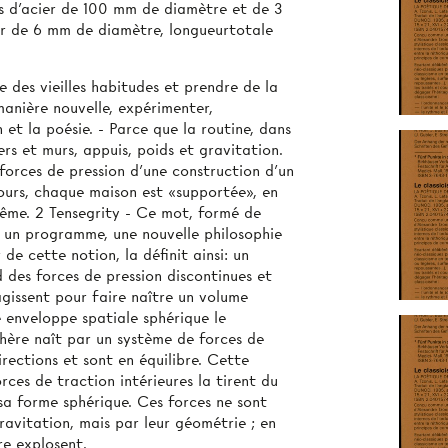
s d'acier de 100 mm de diamètre et de 3
ier de 6 mm de diamètre, longueurtotale
e des vieilles habitudes et prendre de la
manière nouvelle, expérimenter,
 et la poésie. - Parce que la routine, dans
iers et murs, appuis, poids et gravitation.
 forces de pression d'une construction d'un
jours, chaque maison est «supportée», en
-même. 2 Tensegrity - Ce mot, formé de
t un programme, une nouvelle philosophie
 de cette notion, la définit ainsi: un
des forces de pression discontinues et
agissent pour faire naître un volume
e enveloppe spatiale sphérique le
sphère naît par un système de forces de
irections et sont en équilibre. Cette
rces de traction intérieures la tirent du
 sa forme sphérique. Ces forces ne sont
gravitation, mais par leur géométrie ; en
re explosent.