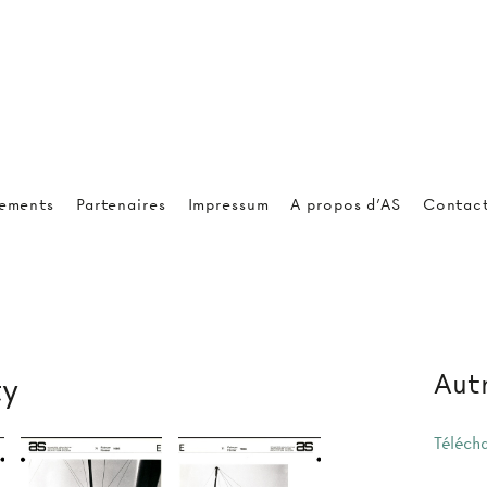
ements
Partenaires
Impressum
A propos d'AS
Contac
Autr
ty
Téléch