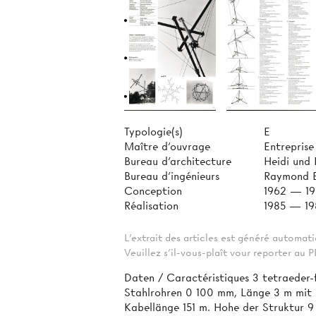
Typologie(s)
E
Maître d'ouvrage
Entreprise
Bureau d'architecture
Heidi und
Bureau d'ingénieurs
Raymond 
Conception
1962 — 1
Réalisation
1985 — 19
L'extrait des articles est généré automa
Veuillez s'il-vous-plaît vour reporter au
Daten / Caractéristiques 3 tetraeder-
Stahlrohren 0 100 mm, Länge 3 m mit 
Kabellänge 151 m. Hohe der Struktur 9