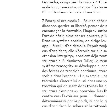
tétraèdre, composés chacun de 4 tube
m de long, précontraints par fils d'ac
151 m. Hauteur de la structure 9 m.
7 Pourquoi ces essais ? - Pour se défair
distance, garder sa liberté, penser de 
encourager la fantaisie, l'improvisation
l'art de bâtir, c'est penser poutres, pil
Dans un système continu, on dirige les
appui à celui d'en dessous. Depuis tou
cas d'accident, elle s'écroule sur elle
«tension-integrity», contient déjà tou
structurale. Buckminster Fui1er, l'auteur
système tensegrity se développe quand 
des forces de traction continues inter
stable dans l'espace. - Un exemple: un
tétraèdre s'inscrit lui aussi dans une 
traction qui agissent dans toutes les d
structure n'est pas «supportée». Des fo
centre vers l'extérieur pour lui donner
déterminées ni par ie poids, ni par la 
cas d'accident, la sphère et le tétraèd