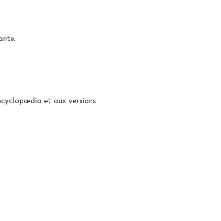
ante.
’Encyclopædia et aux versions