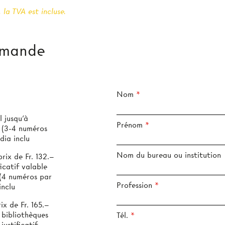
 la TVA est incluse.
mmande
Nom
 jusqu’à
Prénom
s
dia inclu
Nom du bureau ou institution
ix de Fr. 132.–
icatif valable
Profession
inclu
x de Fr. 165.–
 bibliothèques
Tél.
justificatif