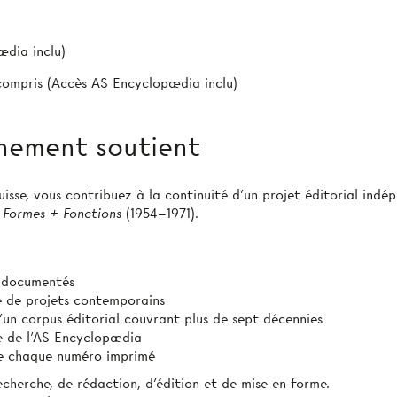
ædia inclu)
 compris (Accès AS Encyclopædia inclu)
nement soutient
sse, vous contribuez à la continuité d’un projet éditorial indép
 Formes + Fonctions
(1954–1971).
t documentés
ie de projets contemporains
’un corpus éditorial couvrant plus de sept décennies
e de l’AS Encyclopædia
 de chaque numéro imprimé
echerche, de rédaction, d’édition et de mise en forme.