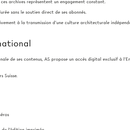
e ces archives représentent un engagement constant.
urée sans le soutien direct de ses abonnés.
ivement à la transmission d’une culture architecturale indépend
national
ionale de ses contenus, AS propose un accès digital exclusif à l
s Suisse.
méros
de l'édition imprimée.