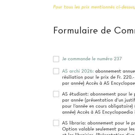
Pour tous les prix mentionnés ci-dessus,
Formulaire de Co
Je commande le numéro 237
AS archi 2026:
abonnement annuel
résiliation pour le prix de Fr. 220.- (3-4 numéro
par année) Accès à AS Encyclopae
AS étudiant:
abonnement pour le pr
par année (présentation d’un justif
pour l’année en cours obligatoire) (4 numéros par
année) Accès à AS Encyclopaedia 
AS libraria:
abonnement pour le pri
Option valable seulement pour les
et les librairies. (Présentation d'un 