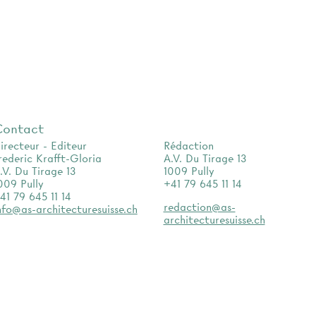
Contact
irecteur - Editeur
Rédaction
rederic Krafft-Gloria
A.V. Du Tirage 13
.V. Du Tirage 13
1009 Pully
009 Pully
+41 79 645 11 14
41 79 645 11 14
redaction@as-
nfo@as-architecturesuisse.ch
architecturesuisse.ch