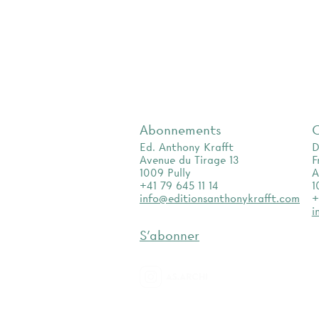
Abonnements
Ed. Anthony Krafft
D
Avenue du Tirage 13
F
1009 Pully
A
+41 79 645 11 14
1
info@editionsanthonykrafft.com
+
i
S'abonner
as.archi