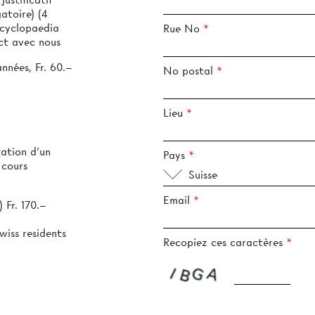
toire) (4
ncyclopaedia
Rue No
ct avec nous
années, Fr. 60.–
No postal
Lieu
tation d’un
Pays
 cours
Suisse
Email
 Fr. 170.–
wiss residents
Recopiez ces caractères