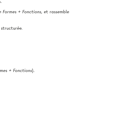
.
e Formes + Fonctions
, et rassemble
 structurée.
rmes + Fonctions
).