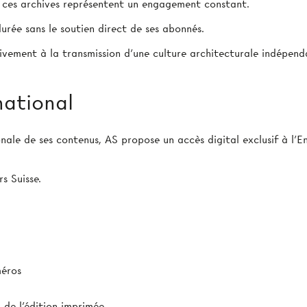
e ces archives représentent un engagement constant.
urée sans le soutien direct de ses abonnés.
ivement à la transmission d’une culture architecturale indépend
national
ionale de ses contenus, AS propose un accès digital exclusif à l
s Suisse.
méros
de l'édition imprimée.