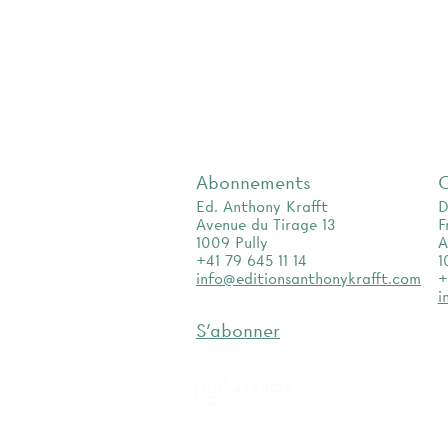
Abonnements
Ed. Anthony Krafft
D
Avenue du Tirage 13
F
1009 Pully
A
+41 79 645 11 14
1
info@editionsanthonykrafft.com
+
i
S'abonner
as.archi