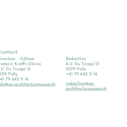
Contact
irecteur - Editeur
Rédaction
rederic Krafft-Gloria
A.V. Du Tirage 13
.V. Du Tirage 13
1009 Pully
009 Pully
+41 79 645 11 14
41 79 645 11 14
redaction@as-
nfo@as-architecturesuisse.ch
architecturesuisse.ch