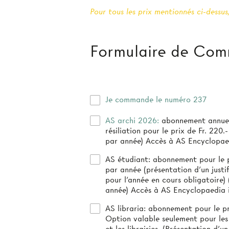
Pour tous les prix mentionnés ci-dessus,
Formulaire de Co
Je commande le numéro 237
AS archi 2026:
abonnement annuel
résiliation pour le prix de Fr. 220.- (3-4 numéro
par année) Accès à AS Encyclopae
AS étudiant:
abonnement pour le pr
par année (présentation d’un justif
pour l’année en cours obligatoire) (4 numéros par
année) Accès à AS Encyclopaedia 
AS libraria:
abonnement pour le pri
Option valable seulement pour les
et les librairies. (Présentation d'un 