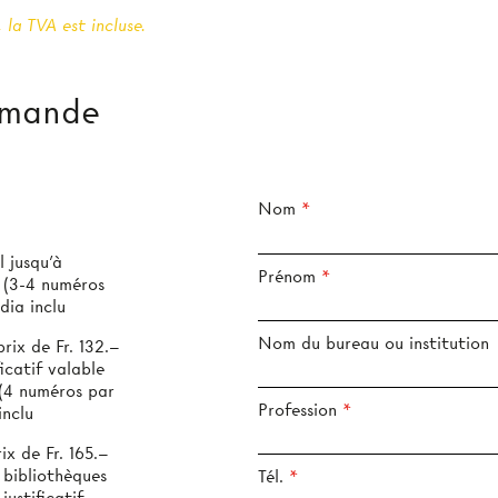
 la TVA est incluse.
mmande
Nom
 jusqu’à
Prénom
s
dia inclu
Nom du bureau ou institution
ix de Fr. 132.–
icatif valable
Profession
inclu
x de Fr. 165.–
 bibliothèques
Tél.
justificatif