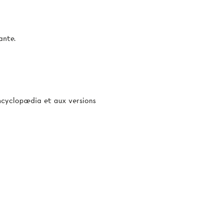
ante.
’Encyclopædia et aux versions