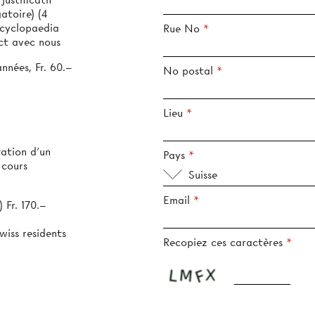
toire) (4
ncyclopaedia
Rue No
ct avec nous
années, Fr. 60.–
No postal
Lieu
tation d’un
Pays
 cours
Suisse
Email
 Fr. 170.–
wiss residents
Recopiez ces caractères