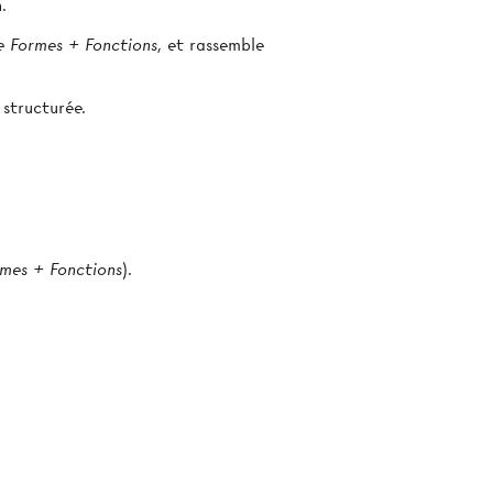
.
e Formes + Fonctions
, et rassemble
 structurée.
rmes + Fonctions
).