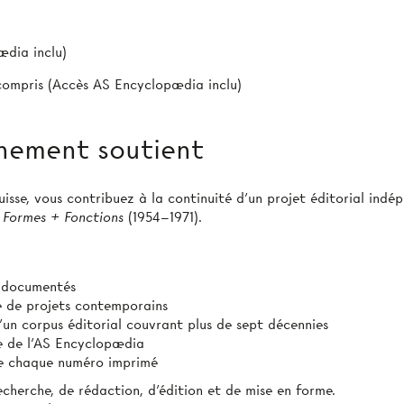
ædia inclu)
 compris (Accès AS Encyclopædia inclu)
nement soutient
sse, vous contribuez à la continuité d’un projet éditorial indép
 Formes + Fonctions
(1954–1971).
t documentés
ie de projets contemporains
’un corpus éditorial couvrant plus de sept décennies
e de l’AS Encyclopædia
 de chaque numéro imprimé
echerche, de rédaction, d’édition et de mise en forme.