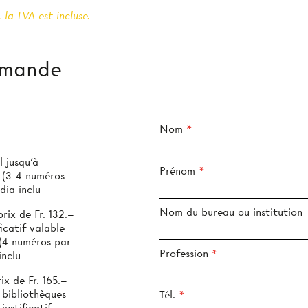
 la TVA est incluse.
mmande
Nom
 jusqu’à
Prénom
s
dia inclu
Nom du bureau ou institution
ix de Fr. 132.–
icatif valable
Profession
inclu
x de Fr. 165.–
 bibliothèques
Tél.
justificatif