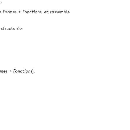
.
e Formes + Fonctions
, et rassemble
 structurée.
rmes + Fonctions
).