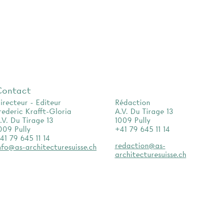
Contact
irecteur - Editeur
Rédaction
rederic Krafft-Gloria
A.V. Du Tirage 13
.V. Du Tirage 13
1009 Pully
009 Pully
+41 79 645 11 14
41 79 645 11 14
redaction@as-
nfo@as-architecturesuisse.ch
architecturesuisse.ch