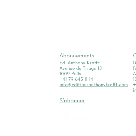
Abonnements
Ed. Anthony Krafft
D
Avenue du Tirage 13
F
1009 Pully
A
+41 79 645 11 14
1
info@editionsanthonykrafft.com
+
i
S'abonner
as.archi