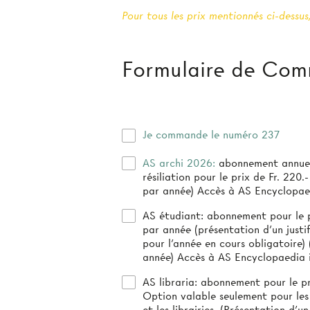
Pour tous les prix mentionnés ci-dessus,
Formulaire de Co
Je commande le numéro 237
AS archi 2026:
abonnement annuel
résiliation pour le prix de Fr. 220.- (3-4 numéro
par année) Accès à AS Encyclopae
AS étudiant:
abonnement pour le pr
par année (présentation d’un justif
pour l’année en cours obligatoire) (4 numéros par
année) Accès à AS Encyclopaedia 
AS libraria:
abonnement pour le pri
Option valable seulement pour les
et les librairies. (Présentation d'un 