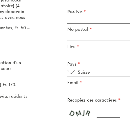
toire) (4
ncyclopaedia
Rue No
ct avec nous
années, Fr. 60.–
No postal
Lieu
tation d’un
Pays
 cours
Suisse
Email
 Fr. 170.–
wiss residents
Recopiez ces caractères