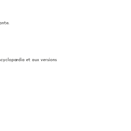
ante.
’Encyclopædia et aux versions