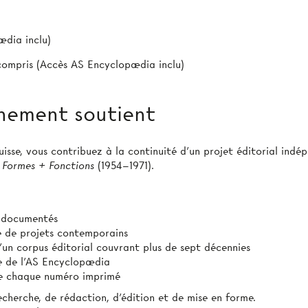
ædia inclu)
 compris (Accès AS Encyclopædia inclu)
nement soutient
sse, vous contribuez à la continuité d’un projet éditorial indép
 Formes + Fonctions
(1954–1971).
t documentés
ie de projets contemporains
’un corpus éditorial couvrant plus de sept décennies
e de l’AS Encyclopædia
 de chaque numéro imprimé
echerche, de rédaction, d’édition et de mise en forme.