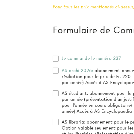
Pour tous les prix mentionnés ci-dessus,
Formulaire de Co
Je commande le numéro 237
AS archi 2026:
abonnement annuel
résiliation pour le prix de Fr. 220.- (3-4 numéro
par année) Accès à AS Encyclopae
AS étudiant:
abonnement pour le pr
par année (présentation d’un justif
pour l’année en cours obligatoire) (4 numéros par
année) Accès à AS Encyclopaedia 
AS libraria:
abonnement pour le pri
Option valable seulement pour les
et les librairies. (Présentation d'un 