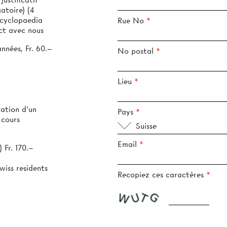
toire) (4
ncyclopaedia
Rue No
ct avec nous
années, Fr. 60.–
No postal
Lieu
tation d’un
Pays
 cours
Suisse
Email
 Fr. 170.–
wiss residents
Recopiez ces caractères