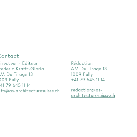
Contact
irecteur - Editeur
Rédaction
rederic Krafft-Gloria
A.V. Du Tirage 13
.V. Du Tirage 13
1009 Pully
009 Pully
+41 79 645 11 14
41 79 645 11 14
redaction@as-
nfo@as-architecturesuisse.ch
architecturesuisse.ch