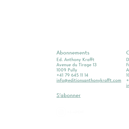
Abonnements
Ed. Anthony Krafft
D
Avenue du Tirage 13
F
1009 Pully
A
+41 79 645 11 14
1
info@editionsanthonykrafft.com
+
i
S'abonner
as.archi