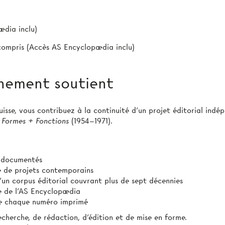
ædia inclu)
 compris (Accès AS Encyclopædia inclu)
nement soutient
sse, vous contribuez à la continuité d’un projet éditorial indép
 Formes + Fonctions
(1954–1971).
t documentés
ie de projets contemporains
’un corpus éditorial couvrant plus de sept décennies
e de l’AS Encyclopædia
 de chaque numéro imprimé
echerche, de rédaction, d’édition et de mise en forme.