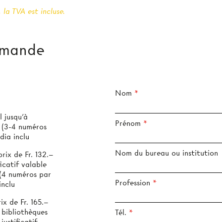
 la TVA est incluse.
mmande
Nom
 jusqu’à
Prénom
s
dia inclu
Nom du bureau ou institution
ix de Fr. 132.–
icatif valable
Profession
inclu
x de Fr. 165.–
 bibliothèques
Tél.
justificatif