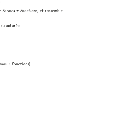
.
e Formes + Fonctions
, et rassemble
 structurée.
rmes + Fonctions
).