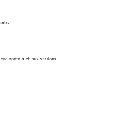
ante.
’Encyclopædia et aux versions