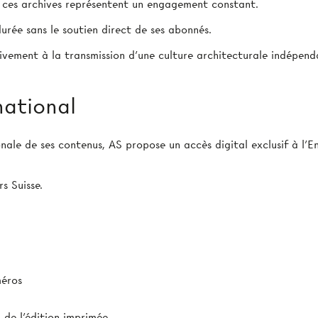
e ces archives représentent un engagement constant.
urée sans le soutien direct de ses abonnés.
ivement à la transmission d’une culture architecturale indépend
national
ionale de ses contenus, AS propose un accès digital exclusif à l
s Suisse.
méros
de l'édition imprimée.