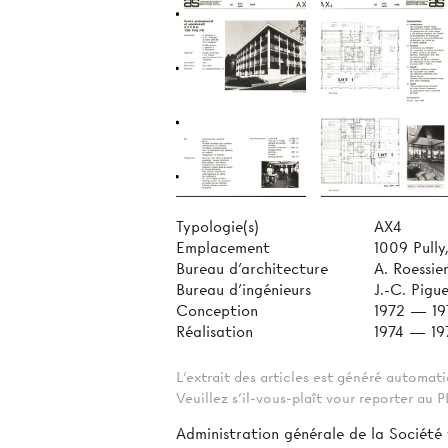
Typologie(s)
AX4
Emplacement
1009 Pully
Bureau d'architecture
A. Roessie
Bureau d'ingénieurs
J.-C. Pigu
Conception
1972 — 19
Réalisation
1974 — 19
L'extrait des articles est généré automa
Veuillez s'il-vous-plaît vour reporter au
Administration générale de la Société 