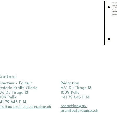
Contact
irecteur - Editeur
Rédaction
rederic Krafft-Gloria
A.V. Du Tirage 13
.V. Du Tirage 13
1009 Pully
009 Pully
+41 79 645 11 14
41 79 645 11 14
redaction@as-
nfo@as-architecturesuisse.ch
architecturesuisse.ch