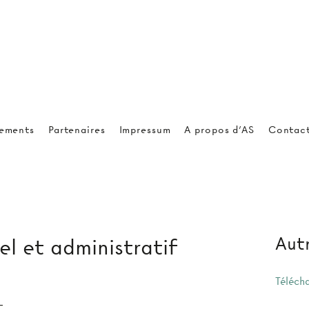
ements
Partenaires
Impressum
A propos d'AS
Contac
Autr
l et administratif
Téléch