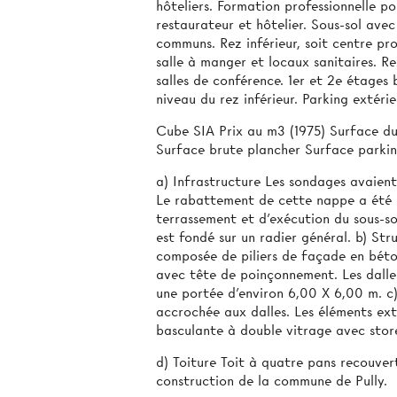
hôteliers. Formation professionnelle po
restaurateur et hôtelier. Sous-sol ave
communs. Rez inférieur, soit centre pro
salle à manger et locaux sanitaires. R
salles de conférence. 1er et 2e étages
niveau du rez inférieur. Parking extérie
Cube SIA Prix au m3 (1975) Surface du
Surface brute plancher Surface parki
a) Infrastructure Les sondages avaient
Le rabattement de cette nappe a été 
terrassement et d'exécution du sous-s
est fondé sur un radier général. b) St
composée de piliers de façade en béto
avec tête de poinçonnement. Les dalles
une portée d’environ 6,00 X 6,00 m. c
accrochée aux dalles. Les éléments ext
basculante à double vitrage avec stor
d) Toiture Toit à quatre pans recouver
construction de la commune de Pully.