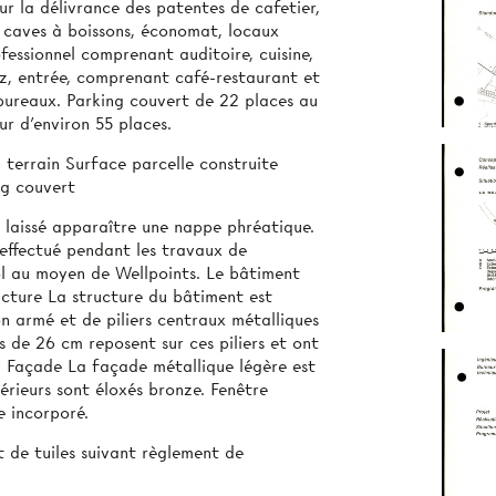
ur la délivrance des patentes de cafetier,
c caves à boissons, économat, locaux
fessionnel comprenant auditoire, cuisine,
ez, entrée, comprenant café-restaurant et
 bureaux. Parking couvert de 22 places au
ur d’environ 55 places.
 terrain Surface parcelle construite
ng couvert
 laissé apparaître une nappe phréatique.
effectué pendant les travaux de
ol au moyen de Wellpoints. Le bâtiment
ructure La structure du bâtiment est
n armé et de piliers centraux métalliques
 de 26 cm reposent sur ces piliers et ont
) Façade La façade métallique légère est
érieurs sont éloxés bronze. Fenêtre
e incorporé.
t de tuiles suivant règlement de