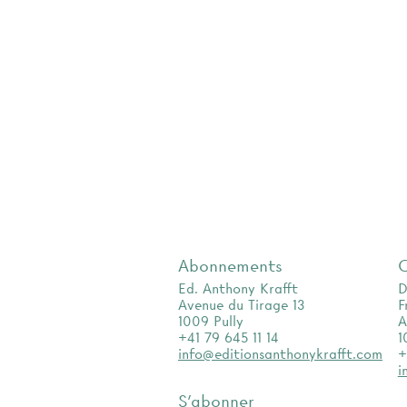
Abonnements
Ed. Anthony Krafft
D
Avenue du Tirage 13
F
1009 Pully
A
+41 79 645 11 14
1
info@editionsanthonykrafft.com
+
i
S'abonner