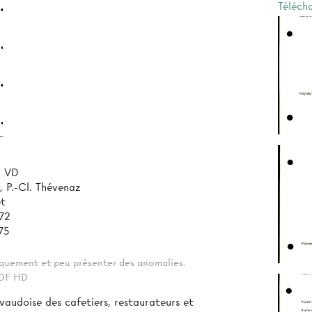
Téléch
, VD
r, P.-Cl. Thévenaz
et
72
75
tiquement et peu présenter des anomalies.
 PDF HD
vaudoise des cafetiers, restaurateurs et