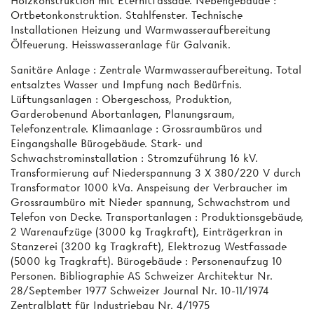
Holzkonstruktion mit Eternitfassade. Nebengebäude :
Ortbetonkonstruktion. Stahlfenster. Technische
Installationen Heizung und Warmwasseraufbereitung
Ölfeuerung. Heisswasseranlage für Galvanik.
Sanitäre Anlage : Zentrale Warmwasseraufbereitung. Total
entsalztes Wasser und Impfung nach Bedürfnis.
Lüftungsanlagen : Obergeschoss, Produktion,
Garderobenund Abortanlagen, Planungsraum,
Telefonzentrale. Klimaanlage : Grossraumbüros und
Eingangshalle Bürogebäude. Stark- und
Schwachstrominstallation : Stromzuführung 16 kV.
Transformierung auf Niederspannung 3 X 380/220 V durch
Transformator 1000 kVa. Anspeisung der Verbraucher im
Grossraumbüro mit Nieder­ spannung, Schwachstrom und
Telefon von Decke. Transportanlagen : Produktionsgebäude,
2 Warenaufzüge (3000 kg Tragkraft), Einträgerkran in
Stanzerei (3200 kg Tragkraft), Elektrozug Westfassade
(5000 kg Tragkraft). Bürogebäude : Personenaufzug 10
Personen. Bibliographie AS Schweizer Architektur Nr.
28/September 1977 Schweizer Journal Nr. 10-11/1974
Zentralblatt für Industriebau Nr. 4/1975