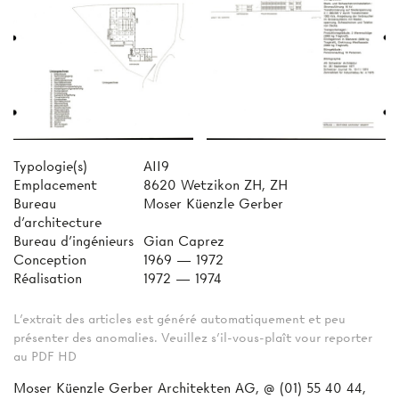
Typologie(s)
AII9
Emplacement
8620 Wetzikon ZH, ZH
Bureau
Moser Küenzle Gerber
d'architecture
Bureau d'ingénieurs
Gian Caprez
Conception
1969 — 1972
Réalisation
1972 — 1974
L'extrait des articles est généré automatiquement et peu
présenter des anomalies. Veuillez s'il-vous-plaît vour reporter
au PDF HD
Moser Küenzle Gerber Architekten AG, @ (01) 55 40 44,