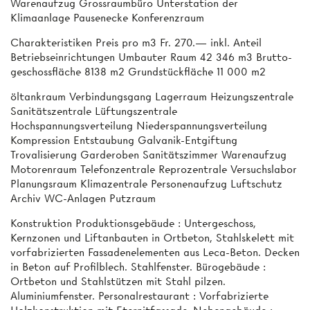
Warenaufzug Grossraumbüro Unterstation der
Klimaanlage Pausenecke Konferenzraum
Charakteristiken Preis pro m3 Fr. 270.— inkl. Anteil
Betriebseinrichtungen Umbauter Raum 42 346 m3 Brutto­
geschossfläche 8138 m2 Grundstückfläche 11 000 m2
öltankraum Verbindungsgang Lagerraum Heizungszentrale
Sanitätszentrale Lüftungszentrale
Hochspannungsverteilung Niederspannungsverteilung
Kompression Entstaubung Galvanik-Entgiftung
Trovalisierung Garderoben Sanitätszimmer Warenaufzug
Motorenraum Telefonzentrale Reprozentrale Versuchslabor
Planungsraum Klimazentrale Personenaufzug Luftschutz
Archiv WC-Anlagen Putzraum
Konstruktion Produktionsgebäude : Untergeschoss,
Kernzonen und Liftanbauten in Ortbeton, Stahlskelett mit
vorfabrizierten Fassadenelementen aus Leca-Beton. Decken
in Beton auf Profilblech. Stahlfenster. Bürogebäude :
Ortbeton und Stahlstützen mit Stahl­ pilzen.
Aluminiumfenster. Personalrestaurant : Vorfabrizierte