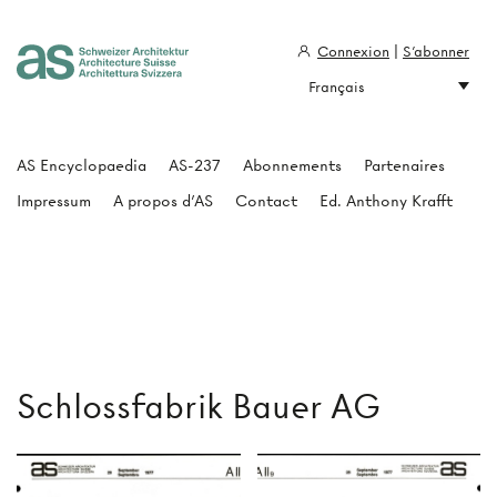
Connexion
|
S'abonner
Français
Architecture Suisse
AS Encyclopaedia
AS-237
Abonnements
Partenaires
Impressum
A propos d'AS
Contact
Ed. Anthony Krafft
Schlossfabrik Bauer AG