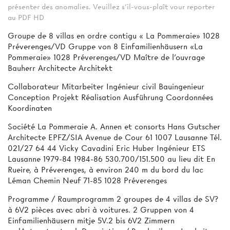
présenter des anomalies. Veuillez s'il-vous-plaît vour reporter
au PDF HD
Groupe de 8 villas en ordre contigu « La Pommeraie» 1028
Préverenges/VD Gruppe von 8 Einfamilienhäusern «La
Pommeraie» 1028 Préverenges/VD Maître de l'ouvrage
Bauherr Architecte Architekt
Collaborateur Mitarbeiter Ingénieur civil Bauingenieur
Conception Projekt Réalisation Ausführung Coordonnées
Koordinaten
Société La Pommeraie A. Annen et consorts Hans Gutscher
Architecte EPFZ/SIA Avenue de Cour 61 1007 Lausanne Tél.
021/27 64 44 Vicky Cavadini Eric Huber Ingénieur ETS
Lausanne 1979-84 1984-86 530.700/151.500 au lieu dit En
Rueire, à Préverenges, à environ 240 m du bord du lac
Léman Chemin Neuf 71-85 1028 Préverenges
Programme / Raumprogramm 2 groupes de 4 villas de SV?
à 6V2 pièces avec abri à voitures. 2 Gruppen von 4
Einfamilienhäusern mitje 5V.2 bis 6V2 Zimmern