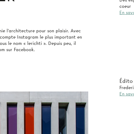
Des exp
coeur
En savo
hie l'architecture pour son plaisir. Avec
e compte Instagram le plus important en
us le nom « lerichti ». Depuis peu, il
nom sur Facebook.
Édito
Freder
En savo