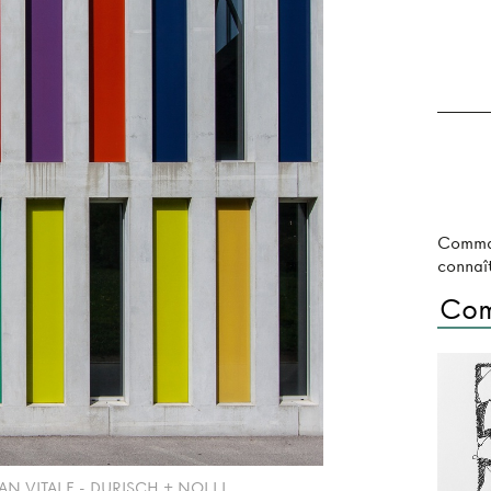
Comma
connaît
Com
AN VITALE - DURISCH + NOLLI