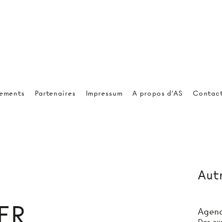
ements
Partenaires
Impressum
A propos d'AS
Contac
Autr
ER
Agend