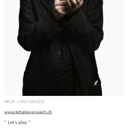
PROF. LUIGI SNOZZI
www.letsplayproject.ch
" Let's play "