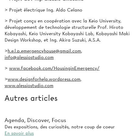
>
Projet électrique
Ing. Aldo Celano
>
Projet conçu en coopération avec la Keio University,
développement de technologie
structurelle
Prof. Hiroto
Kobayashi, Keio University Kobayashi Lab, Kobayashi Maki
Design Workshop, et Ing. Akira Suzuki, A.S.A.
>
h.e.l.p.emergencyhouse@gmail.com
,
info@alessiostudio.com
>
www.facebook.com/HousinginEmergency/
>
www.designforhelp.wordpress.com
,
www.alessiostudio.com
Autres articles
Agenda, Discover, Focus
Des expositions, des curiosités, notre coup de coeur
En savoir plus