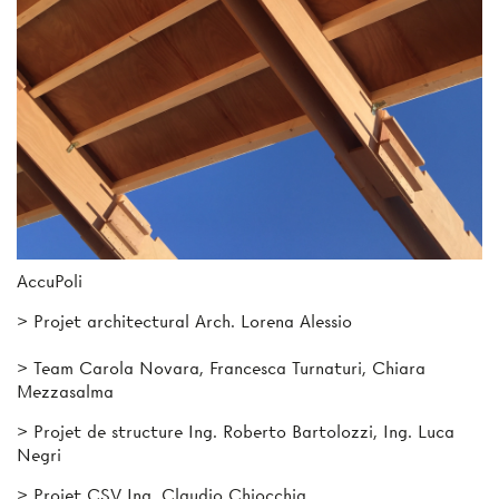
AccuPoli
>
Projet architectura
l Arch. Lorena Alessio
>
Team
Carola Novara, Francesca Turnaturi, Chiara
Mezzasalma
>
Projet de structure
Ing. Roberto Bartolozzi, Ing. Luca
Negri
>
Projet CSV
Ing. Claudio Chiocchia