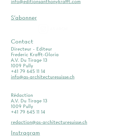
info@editionsanthonykrafft.com
S'abonner
as.archi
Contact
Directeur - Editeur
Frederic Krafft-Gloria
A.V. Du Tirage 13
1009 Pully
+41 79 645 11 14
info@as-architecturesuisse.ch
Rédaction
A.V. Du Tirage 13
1009 Pully
+41 79 645 11 14
redaction@as-architecturesuisse.ch
Instragram