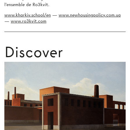
l’ensemble de Ro3kvit.
www.kharkiv.school/en
—
www.newhousingpolicy.com.ua
—
www.ro3kvit.com
Discover