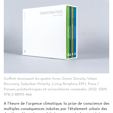
Coffret réunissant les quatre livres Green Density, Urban
Recovery, Suburban Polarity, Living Periphery EPFL Press /
Presses polytechniques et universitaires romandes, 2022. ISBN
978-2-88915-466
A l'heure de l’urgence climatique, la prise de conscience des
multiples conséquences induites par l’étalement urbain des