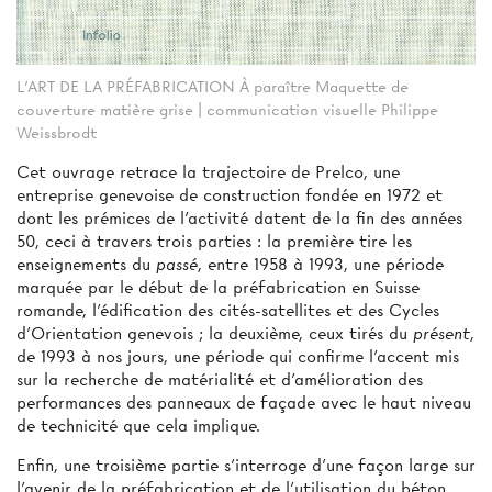
L’ART DE LA PRÉFABRICATION À paraître Maquette de
couverture matière grise | communication visuelle Philippe
Weissbrodt
Cet ouvrage retrace la trajectoire de Prelco, une
entreprise genevoise de construction fondée en 1972 et
dont les prémices de l’activité datent de la fin des années
50, ceci à travers trois parties : la première tire les
enseignements du
passé
, entre 1958 à 1993, une période
marquée par le début de la préfabrication en Suisse
romande, l’édification des cités-satellites et des Cycles
d’Orientation genevois ; la deuxième, ceux tirés du
présent
,
de 1993 à nos jours, une période qui confirme l’accent mis
sur la recherche de matérialité et d’amélioration des
performances des panneaux de façade avec le haut niveau
de technicité que cela implique.
Enfin, une troisième partie s’interroge d’une façon large sur
l’avenir de la préfabrication et de l’utilisation du béton