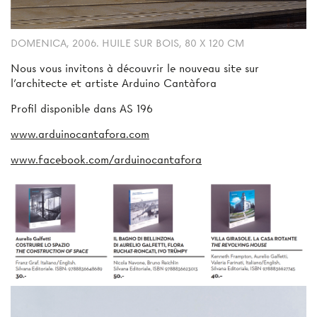
DOMENICA, 2006. HUILE SUR BOIS, 80 X 120 CM
Nous vous invitons à découvrir le nouveau site sur
l’architecte et artiste Arduino Cantàfora
Profil disponible dans AS 196
www.arduinocantafora.com
www.facebook.com/arduinocantafora