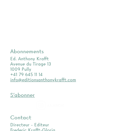
Abonnements
Ed. Anthony Krafft
Avenue du Tirage 13
1009 Pully
+41 79 645 11 14
info@editionsanthonykrafft.com
S'abonner
as.archi
Contact
Directeur - Editeur
Frederic Krafft-Gloria