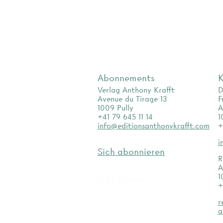
Abonnements
K
Verlag Anthony Krafft
D
Avenue du Tirage 13
F
1009 Pully
A
+41 79 645 11 14
1
info@editionsanthonykrafft.com
+
i
Sich abonnieren
R
A
1
+
as.archi
r
a