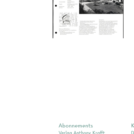
Abonnements
K
Verlag Anthony Krafft
D