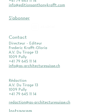
+41 79 645 11 14
info@editionsanthonykrafft.com
S'abonner
as.archi
Contact
Directeur - Editeur
Frederic Krafft-Gloria
A.V. Du Tirage 13
1009 Pully
+41 79 645 11 14
info@as-architecturesuisse.ch
Rédaction
A.V. Du Tirage 13
1009 Pully
+41 79 645 11 14
redaction@as-architecturesuisse.ch
Instragram