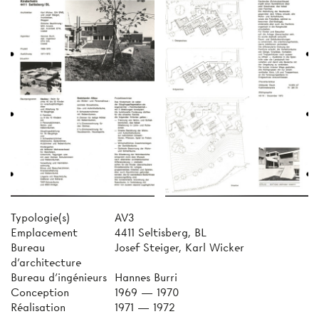
Typologie(s)
AV3
Emplacement
4411 Seltisberg, BL
Bureau
Josef Steiger, Karl Wicker
d'architecture
Bureau d'ingénieurs
Hannes Burri
Conception
1969 — 1970
Réalisation
1971 — 1972