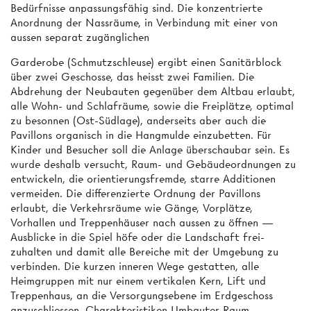
Bedürfnisse anpassungsfähig sind. Die konzentrierte
Anordnung der Nassräume, in Verbindung mit einer von
aussen separat zugänglichen
Garderobe (Schmutzschleuse) ergibt einen Sanitärblock
über zwei Geschosse, das heisst zwei Familien. Die
Abdrehung der Neubauten gegenüber dem Altbau erlaubt,
alle Wohn- und Schlafräume, sowie die Freiplätze, optimal
zu besonnen (Ost-Südlage), anderseits aber auch die
Pavillons organisch in die Hangmulde einzubetten. Für
Kinder und Besucher soll die Anlage überschaubar sein. Es
wurde deshalb versucht, Raum- und Gebäudeordnungen zu
entwickeln, die orientierungsfremde, starre Additionen
vermeiden. Die differenzierte Ordnung der Pavillons
erlaubt, die Verkehrsräume wie Gänge, Vorplätze,
Vorhallen und Treppenhäuser nach aussen zu öffnen —
Ausblicke in die Spiel­ höfe oder die Landschaft frei­
zuhalten und damit alle Bereiche mit der Umgebung zu
verbinden. Die kurzen inneren Wege gestatten, alle
Heimgruppen mit nur einem vertikalen Kern, Lift und
Treppenhaus, an die Versorgungsebene im Erdgeschoss
anzuschliessen. Charakteristiken Umbauter Raum