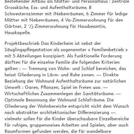
Bestehender Altbau als Mütter- und Personalhaus : zentrale
Grossküche, Ess- und Aufenthaltsräume, 8
Schwesternzimmer mit iNebenräumen, 6 Zimmer für ledige
Mütter mit Nebenräumen, 4 Va-Zimmerwohnung für den
Gärtner, 2 ’/j-Zimmerwohnung für Hausbeamtin,
Hauskapelle.
Projektbeschrieb Das Kinderheim ist nebst der
Säuglingspflegestation als sogenannter « Familienbetrieb »
mit 5 Abteilungen konzipiert. Als funktionelle Forderung
dürften für die einzelne Familie die folgenden Kriterien
gelten : — Trennung von Wohn- und Schlaf­ bereichen, das
heisst Gliederung in Lärm- und Ruhe­ zonen. — Direkte
Beziehung der Wohnund Aufenthaltsräume zur natürlichen
Umwelt : Garen, Pflanzen, Spiel im Freien usw. —
Wirtschaftliches Zusammenlegen der Sanitätsräume. —
Optimale Besonnung der Wohnund Schlafräume. Die
Gliederung der Wohnbereiche entspricht nicht dem Wunsch
nach abstrakter architektonischer Differenzierung —
vielmehr sollen für die Kinder überschaubare Einzelbereiche
für ruhiges, gruppenweises Arbeiten und Spielen, aber auch
Raumformen gefunden werden, die für wandelbare