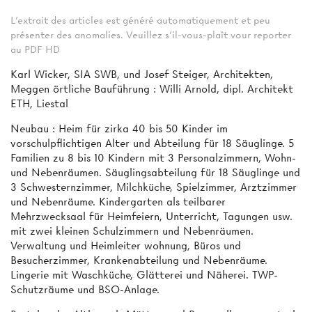
L'extrait des articles est généré automatiquement et peu
présenter des anomalies. Veuillez s'il-vous-plaît vour reporter
au PDF HD
Karl Wicker, SIA SWB, und Josef Steiger, Architekten,
Meggen örtliche Bauführung : Willi Arnold, dipl. Architekt
ETH, Liestal
Neubau : Heim für zirka 40 bis 50 Kinder im
vorschulpflichtigen Alter und Abteilung für 18 Säuglinge. 5
Familien zu 8 bis 10 Kindern mit 3 Personalzimmern, Wohn-
und Nebenräumen. Säuglingsabteilung für 18 Säuglinge und
3 Schwesternzimmer, Milchküche, Spielzimmer, Arztzimmer
und Nebenräume. Kindergarten als teilbarer
Mehrzwecksaal für Heimfeiern, Unterricht, Tagungen usw.
mit zwei kleinen Schulzimmern und Nebenräumen.
Verwaltung und Heimleiter­ wohnung, Büros und
Besucherzimmer, Krankenabteilung und Nebenräume.
Lingerie mit Waschküche, Glätterei und Näherei. TWP-
Schutzräume und BSO-Anlage.