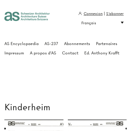
Connexion
|
S'abonner
Français
Architecture Suisse
AS Encyclopaedia
AS-237
Abonnements
Partenaires
Impressum
A propos d'AS
Contact
Ed. Anthony Krafft
Kinderheim