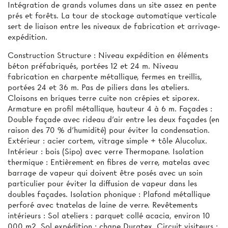
Intégration de grands volumes dans un site assez en pente
prés et forêts. La tour de stockage automatique verticale
sert de liaison entre les niveaux de fabrication et arrivage-
expédition.
Construction Structure : Niveau expédition en éléments
béton préfabriqués, portées 12 et 24 m. Niveau
fabrication en charpente métallique, fermes en treillis,
portées 24 et 36 m. Pas de piliers dans les ateliers.
Cloisons en briques terre cuite non crépies et siporex.
Armature en profil métallique, hauteur 4 à 6 m. Façades :
Double façade avec rideau d’air entre les deux façades (en
raison des 70 % d’humidité) pour éviter la condensation.
Extérieur : acier cortem, vitrage simple + tôle Alucolux.
Intérieur : bois (Sipo) avec verre Thermopane. Isolation
thermique : Entièrement en fibres de verre, matelas avec
barrage de vapeur qui doivent être posés avec un soin
particulier pour éviter la diffusion de vapeur dans les
doubles façades. Isolation phonique : Plafond métallique
perforé avec tnatelas de laine de verre. Revêtements
intérieurs : Sol ateliers : parquet collé acacia, environ 10
000 m2. Sol expédition : chape Duratex. Circuit visiteurs :