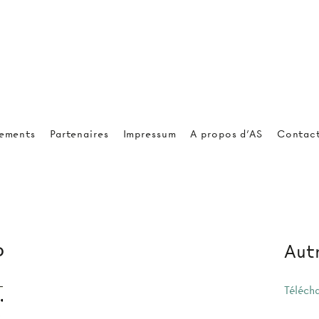
ements
Partenaires
Impressum
A propos d'AS
Contac
Autr
P
Téléch