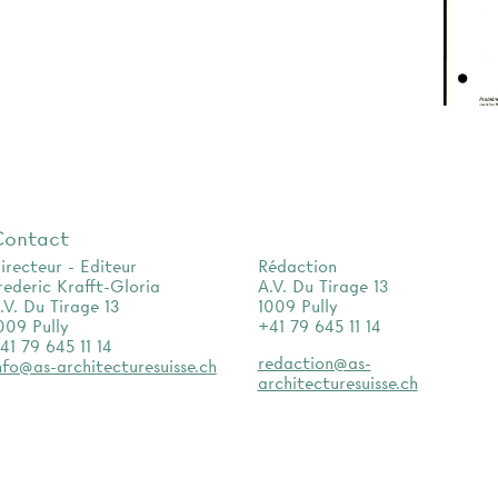
Contact
irecteur - Editeur
Rédaction
rederic Krafft-Gloria
A.V. Du Tirage 13
.V. Du Tirage 13
1009 Pully
009 Pully
+41 79 645 11 14
41 79 645 11 14
redaction@as-
nfo@as-architecturesuisse.ch
architecturesuisse.ch