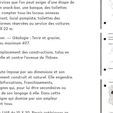
ervices que l'on peut exiger d’une étape de
n snack-bar, une banque, des toilettes
s compter tous les locaux annexes
ant, local pompiste, toilettes des
formes réservées au service des voitures
 X 22 m.
mer. — Géologie : Terre et gravier,
eau maximum 407.
emplacement des constructions, talus en
elle et contre l'avenue de Thônex.
te Impose par ses dimensions et son
nement construit et naturel. Elle engendre,
bifurcations, franchissements,
ignes qui, pour lui être secondaires ou
s de son langage à elle. Dans cette
e signe qui domine par son ampleur
nt tous.
r UAP de 10 X 30. Parois extérieures en