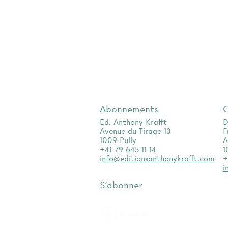
Abonnements
Ed. Anthony Krafft
D
Avenue du Tirage 13
F
1009 Pully
A
+41 79 645 11 14
1
info@editionsanthonykrafft.com
+
i
S'abonner