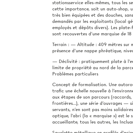
stationsservice elles-mêmes, tous les s
cette importance, soit un auto-shop, u
très bien équipées et des douches, san
demandés par les exploitants (local gér
employés et dépôts divers). Les plate-
sont recouvertes d'une marquise de 18
Terrain : — Altitude : 409 mètres sur 
présence d’une nappe phréatique, niv
— Déclivité : pratiquement plate à l’
limite de propriété au nord de la parc
Problèmes particuliers
Concept de formalisation. Une autorou
trafic une échelle nouvelle à l’environ
aux étapes de son parcours (raccords, 
frontières...), une série d’ouvrages — s
servants, n'en sont pas moins solidaire
optique, l'abri (la « marquise ») est l
accueillante, tous les autres, les Inclua
Squelette métallique en profilés d’acie