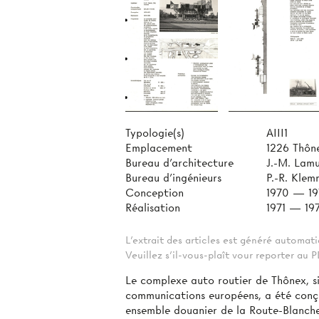
Typologie(s)
AIII1
Emplacement
1226 Thôn
Bureau d'architecture
J.-M. Lamu
Bureau d'ingénieurs
P.-R. Kle
Conception
1970 — 19
Réalisation
1971 — 19
L'extrait des articles est généré automa
Veuillez s'il-vous-plaît vour reporter au
Le complexe auto­ routier de Thônex, s
communications européens, a été con
ensemble douanier de la Route-Blanch