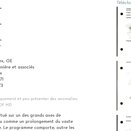
Téléch
ex, GE
nière et associés
mm
71
73
tiquement et peu présenter des anomalies.
 PDF HD
itué sur un des grands axes de
çu comme un prolongement du vaste
e. Le programme comporte, outre les