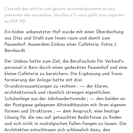
L'extrait des articles est généré automatiquement et peu
présenter des anomalies. Veuillez s'il-vous-plaît vour reporter
au PDF HD
Ein bisher unbenutzter Hof wurde mit einer Überdachung
aus Glas und Stahl zum Innen­ raum und damit zum
Pausenhof. Ausserdem Einbau einer Cafeteria. Fotos J.
Bernhardt
Der Umbau hatte zum Ziel, die Berufsschule für Verkaufs­
personal in Bern durch einen gedeckten Pausenhof und eine
kleine Cafeteria zu bereichern. Die Ergänzung und Trans­
formierung der Anlage hatte mit drei
Grundvoraussetzungen zu rechnen : — der klaren,
architektonisch und räumlich strengen eigentlichen
Schulanlage aus der Jahrhundertwende ; — den beiden an
der Postgasse gelegenen Altstadtbauten mit ihren eigenen
Formen und Strukturen ; — dem Anspruch, eine heutige
Lösung für die neu auf­ getauchten Bedürfnisse zu finden
und sich nicht in nostalgischen Fallen fangen zu lassen. Die
Architekten entschlossen sich schliesslich dazu, den