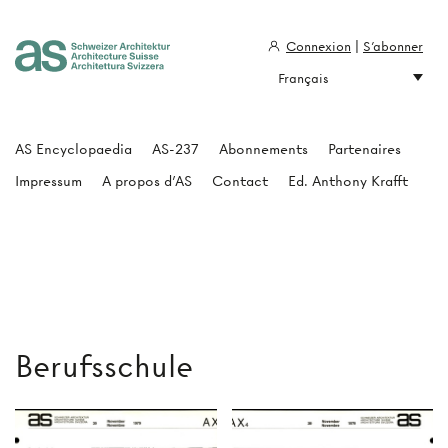
Connexion
|
S'abonner
Français
Architecture Suisse
AS Encyclopaedia
AS-237
Abonnements
Partenaires
Impressum
A propos d'AS
Contact
Ed. Anthony Krafft
Berufsschule